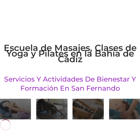
Masajes
Terapias
Pilates
Holisticas
Yoga
Escuela de Masajes, Clases de
Yoga y Pilates en la Bahía de
Cádiz
Servicios Y Actividades De Bienestar Y
Formación En San Fernando