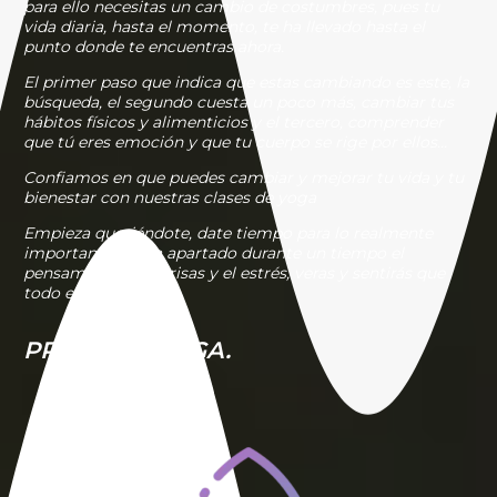
para ello necesitas un cambio de costumbres, pues tu
vida diaria, hasta el momento, te ha llevado hasta el
punto donde te encuentras ahora.
El primer paso que indica que estas cambiando es este, la
búsqueda, el segundo cuesta un poco más, cambiar tus
hábitos físicos y alimenticios y el tercero, comprender
que tú eres emoción y que tu cuerpo se rige por ellos…
Confiamos en que puedes cambiar y mejorar tu vida y tu
bienestar con nuestras
clases de yoga
Empieza queriéndote, date tiempo para lo realmente
importante y deja apartado durante un tiempo el
pensamiento, las prisas y el estrés, veras y sentirás que
todo empieza a fluir.
PRACTICA
YOGA
.