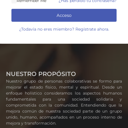
Remember Me
¿Has perdido tu contraseña?
Acceso
¿Todavía no eres miembro? Regístrate ahora.
NUESTRO PROPÓSITO
Nuestro grupo de personas colaborativas se formo para
mejorar el estado físico, mental y espiritual. Desde un
enfoque holístico consideramos los aspectos humanos
fundamentales para una sociedad solidaria y
comprometida con la comunidad. Entendiendo que la
mejora común de nuestra sociedad parte de un grupo
unido, humano, acompañados en un proceso interno de
mejora y transformación.